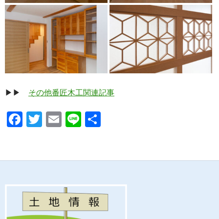
▶▶
その他番匠木工関連記事
F
T
E
Li
共
ac
w
m
n
有
e
itt
ail
e
b
er
o
o
k