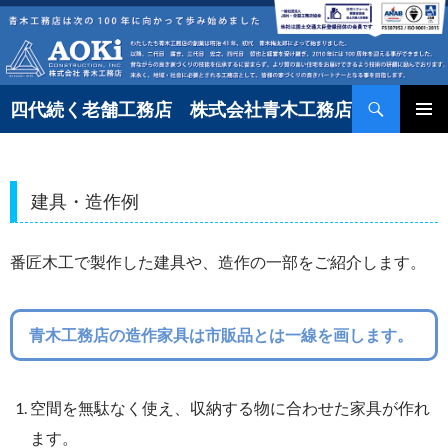
コ
ン
テ
検
ン
四代続く老舗工務店 株式会社青木工務店
索
ツ
へ
ス
建具・造作例
キ
ッ
番匠木工で製作した建具や、造作の一部をご紹介します。
プ
青木工務店の造作家具は市販品とは一線を画します。
空間を無駄なく使え、収納する物に合わせた家具が作れ
ます。