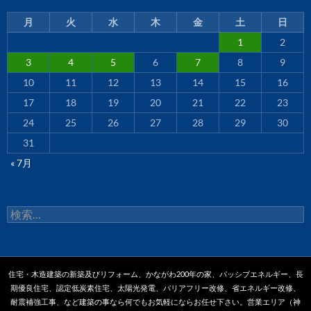
月
火
水
木
金
土
日
1
2
3
4
5
6
7
8
9
10
11
12
13
14
15
16
17
18
19
20
21
22
23
24
25
26
27
28
29
30
31
« 7月
検
索:
住宅・木造建築の新築及びリフォーム、かながわ200年の家、パッシブエネルギー、長
期優良住宅、認定低炭素住宅、太陽光発電、バリアフリー改修、省エネルギー改修、
耐震補強工事、など建築の事なら何でもお気軽にならお任せ下さい。営業エリア（神