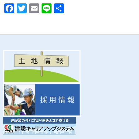
F
T
E
Li
共
ac
w
m
n
有
e
itt
ail
e
b
er
o
o
k