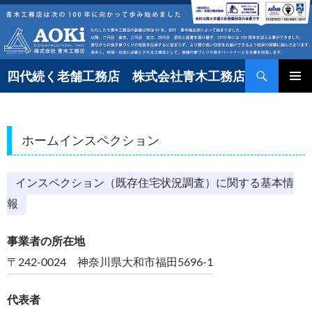
コ
ン
テ
検
ン
四代続く老舗工務店 株式会社青木工務店
索
ツ
へ
ス
ホームインスペクション
キ
ッ
インスペクション（既存住宅状況調査）に関する基本情
プ
報
事業者の所在地
〒242-0024 神奈川県大和市福田5696-1
代表者