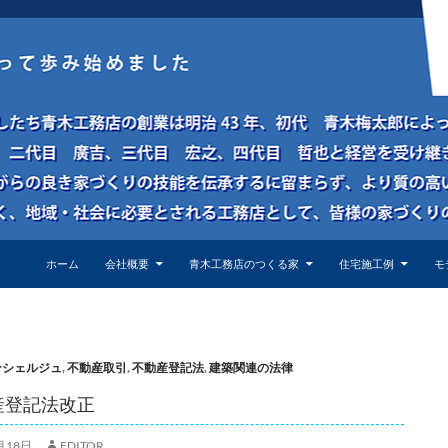
ホーム
会社概要
青木工務店のつくる家
住宅施工例
モ
ンシェルジュ
,
不動産取引
,
不動産登記法
,
建築関連の法律
産登記法改正
月18日
EDITOR