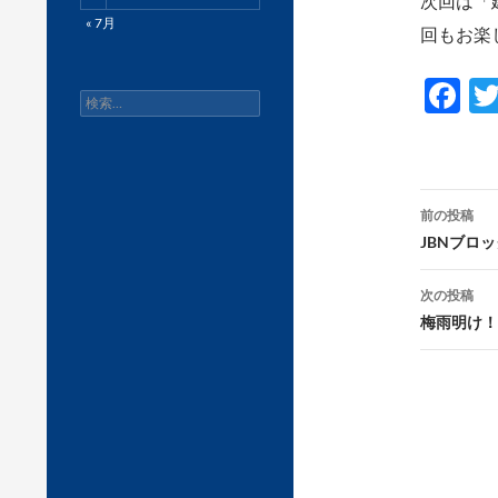
次回は「
« 7月
回もお楽
F
検
ac
索:
e
b
投
前の投稿
o
稿
JBNブロ
o
ナ
次の投稿
k
ビ
梅雨明け！
ゲ
ー
シ
ョ