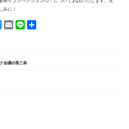
建物インスペクション①」についてお話いたします。次
しみに！
T
E
Li
共
w
m
n
有
itt
ail
e
er
ック会議@燕三条