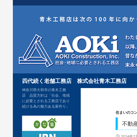
コ
ン
テ
ン
ツ
へ
ス
キ
検
ッ
四代続く老舗工務店 株式会社青木工務店
索
プ
神奈川県大和市の青木工務
店 品質方針は「社会、地域
に必要とされる工務店であり
続ける為の魅力ある家作り」
住まいのコ
不動
2024年7