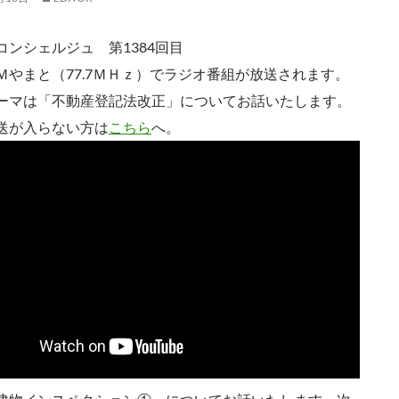
コンシェルジュ 第1384回目
Ｍやまと（77.7ＭＨｚ）でラジオ番組が放送されます。
ーマは「不動産登記法改正」についてお話いたします。
送が入らない方は
こちら
へ。