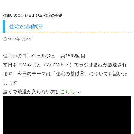
b
er
o
住まいのコンシェルジュ
,
住宅の基礎
o
住宅の基礎⑤
k
2026年7月27日
住まいのコンシェルジュ 第1592回目
本日もＦＭやまと（77.7ＭＨｚ）でラジオ番組が放送され
ます。今日のテーマは「住宅の基礎⑤」についてお話いた
します。
遠くで放送が入らない方は
こちら
へ。