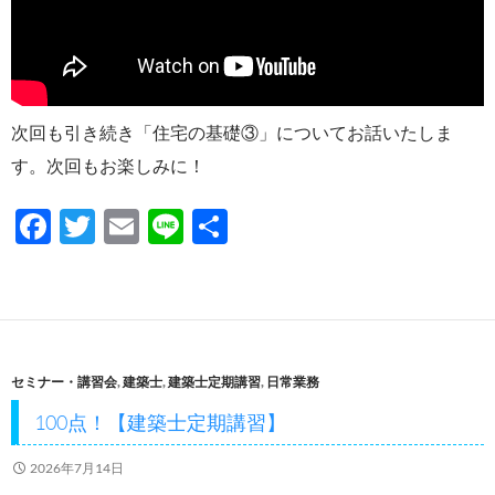
次回も引き続き「住宅の基礎③」についてお話いたしま
す。次回もお楽しみに！
F
T
E
Li
共
ac
w
m
n
有
e
itt
ail
e
b
er
o
セミナー・講習会
,
建築士
,
建築士定期講習
,
日常業務
o
100点！【建築士定期講習】
k
2026年7月14日