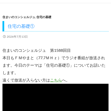
b
er
o
住まいのコンシェルジュ
,
住宅の基礎
o
住宅の基礎①
k
2026年7月13日
住まいのコンシェルジュ 第1588回目
本日もＦＭやまと（77.7ＭＨｚ）でラジオ番組が放送され
ます。今日のテーマは「住宅の基礎①」についてお話いた
します。
遠くで放送が入らない方は
こちら
へ。