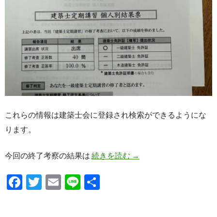
これらの情報は建築士会に登録され検索ができるようにな
ります。
100点！【建築士定期講
今回の終了考察の結果は
続きを読む
→
F
T
E
Li
共
ac
w
m
n
有
e
itt
ail
e