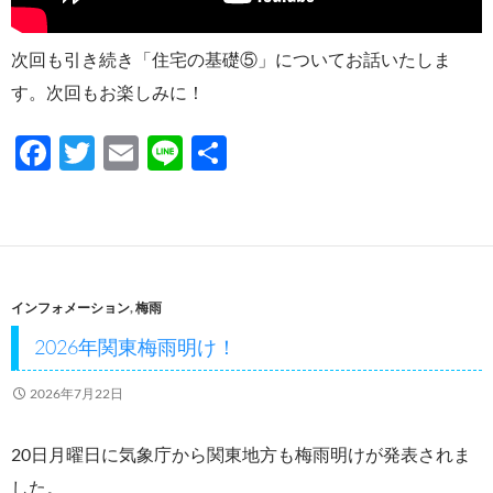
次回も引き続き「住宅の基礎⑤」についてお話いたしま
す。次回もお楽しみに！
F
T
E
Li
共
ac
w
m
n
有
e
itt
ail
e
b
er
o
インフォメーション
,
梅雨
o
2026年関東梅雨明け！
k
2026年7月22日
20日月曜日に気象庁から関東地方も梅雨明けが発表されま
した。