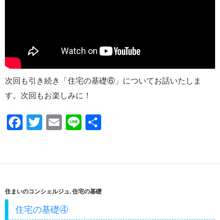
次回も引き続き「住宅の基礎⑥」についてお話いたしま
す。次回もお楽しみに！
F
T
E
Li
共
ac
w
m
n
有
e
itt
ail
e
b
er
o
住まいのコンシェルジュ
,
住宅の基礎
o
住宅の基礎④
k