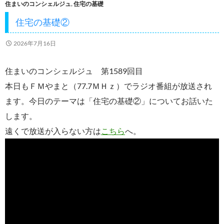
住まいのコンシェルジュ
,
住宅の基礎
o
住宅の基礎②
k
2026年7月16日
住まいのコンシェルジュ 第1589回目
本日もＦＭやまと（77.7ＭＨｚ）でラジオ番組が放送され
ます。今日のテーマは「住宅の基礎②」についてお話いた
します。
遠くで放送が入らない方は
こちら
へ。