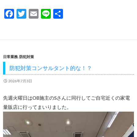
F
T
E
Li
共
ac
w
m
n
有
e
itt
ail
e
b
er
o
日常業務
,
防犯対策
o
防犯対策コンサルタント的な！？
k
2026年7月3日
先週火曜日はOB施主のSさんに同行してご自宅近くの家電
量販店に行ってまいりました。