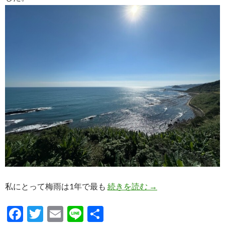
2026年関東梅雨明け
私にとって梅雨は1年で最も
続きを読む
→
F
T
E
Li
共