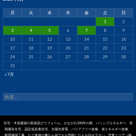
月
火
水
木
金
土
日
1
2
3
4
5
6
7
8
9
10
11
12
13
14
15
16
17
18
19
20
21
22
23
24
25
26
27
28
29
30
31
« 7月
検
索:
住宅・木造建築の新築及びリフォーム、かながわ200年の家、パッシブエネルギー、長
期優良住宅、認定低炭素住宅、太陽光発電、バリアフリー改修、省エネルギー改修、
耐震補強工事、など建築の事なら何でもお気軽にならお任せ下さい。営業エリア（神