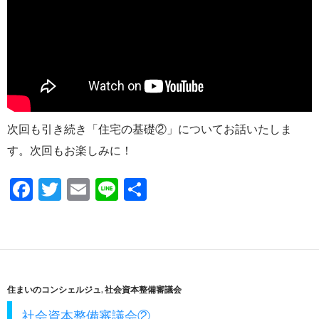
次回も引き続き「住宅の基礎②」についてお話いたしま
す。次回もお楽しみに！
F
T
E
Li
共
ac
w
m
n
有
e
itt
ail
e
b
er
o
住まいのコンシェルジュ
,
社会資本整備審議会
o
社会資本整備審議会②