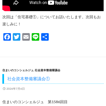
次回は「住宅基礎①」についてお話いたします。次回もお
楽しみに！
F
T
E
Li
共
ac
w
m
n
有
e
itt
ail
e
b
er
o
住まいのコンシェルジュ
,
社会資本整備審議会
o
社会資本整備審議会①
k
2026年7月6日
住まいのコンシェルジュ 第1586回目