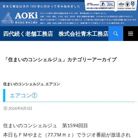
コ
ン
テ
検
ン
四代続く老舗工務店 株式会社青木工務店
索
ツ
へ
「住まいのコンシェルジュ」カテゴリーアーカイブ
ス
キ
ッ
住まいのコンシェルジュ
,
エアコン
プ
エアコン①
2026年8月3日
住まいのコンシェルジュ 第1594回目
本日もＦＭやまと（77.7ＭＨｚ）でラジオ番組が放送され