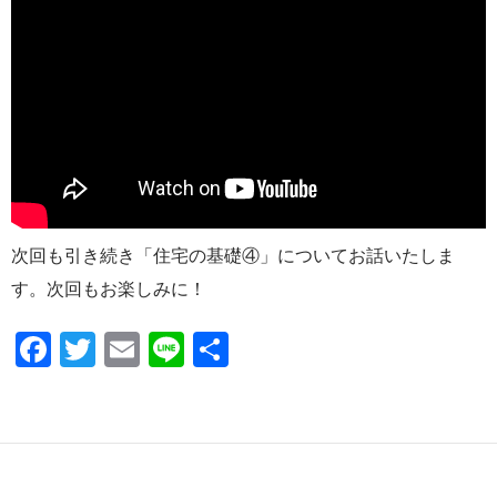
次回も引き続き「住宅の基礎④」についてお話いたしま
す。次回もお楽しみに！
F
T
E
Li
共
ac
w
m
n
有
e
itt
ail
e
b
er
o