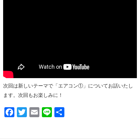
次回は新しいテーマで「エアコン①」についてお話いたし
ます。次回もお楽しみに！
F
T
E
Li
共
ac
w
m
n
有
e
itt
ail
e