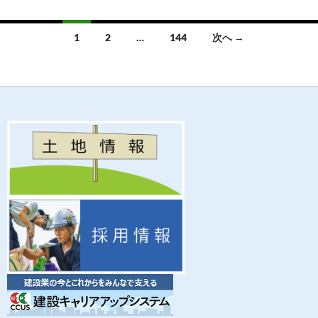
e
itt
ail
e
b
er
投
1
2
…
144
次へ →
o
稿
o
ナ
k
ビ
ゲ
ー
シ
ョ
ン