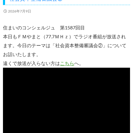
k
2026年7月9日
住まいのコンシェルジュ 第1587回目
本日もＦＭやまと（77.7ＭＨｚ）でラジオ番組が放送され
ます。今日のテーマは「社会資本整備審議会②」について
お話いたします。
遠くで放送が入らない方は
こちら
へ。