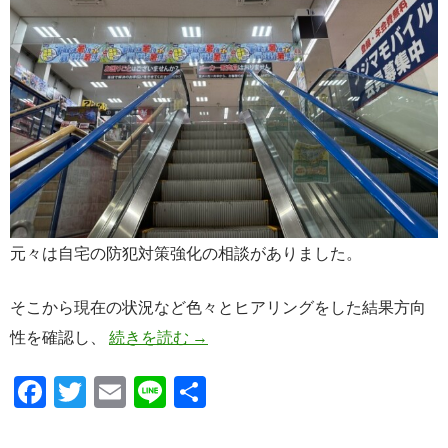
元々は自宅の防犯対策強化の相談がありました。
そこから現在の状況など色々とヒアリングをした結果方向
防犯対策コンサルタント的な！？
性を確認し、
続きを読む
→
F
T
E
Li
共
ac
w
m
n
有