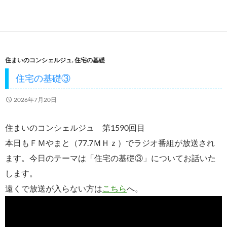
ac
w
m
n
有
e
itt
ail
e
b
er
o
住まいのコンシェルジュ
,
住宅の基礎
o
住宅の基礎③
k
2026年7月20日
住まいのコンシェルジュ 第1590回目
本日もＦＭやまと（77.7ＭＨｚ）でラジオ番組が放送され
ます。今日のテーマは「住宅の基礎③」についてお話いた
します。
遠くで放送が入らない方は
こちら
へ。