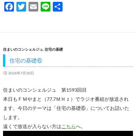
F
T
E
Li
共
ac
w
m
n
有
e
itt
ail
e
b
er
o
住まいのコンシェルジュ
,
住宅の基礎
o
住宅の基礎⑥
k
2026年7月30日
住まいのコンシェルジュ 第1593回目
本日もＦＭやまと（77.7ＭＨｚ）でラジオ番組が放送され
ます。今日のテーマは「住宅の基礎⑥」についてお話いた
します。
遠くで放送が入らない方は
こちら
へ。