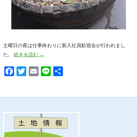
土曜日の夜は仕事終わりに新入社員歓迎会が行われまし
新入社員歓迎会
た。
続きを読む
→
F
T
E
Li
共
ac
w
m
n
有
e
itt
ail
e
b
er
o
o
k