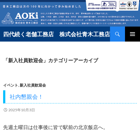
コ
ン
テ
検
ン
四代続く老舗工務店 株式会社青木工務店
索
ツ
へ
「新入社員歓迎会」カテゴリーアーカイブ
ス
キ
ッ
イベント
,
新入社員歓迎会
プ
社内懇親会！
2025年10月3日
先週土曜日は仕事後に皆で駅前の北京飯店へ。