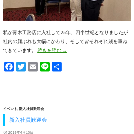
私が青木工務店に入社して25年、四半世紀となりましたが
社内の顔ぶれも大幅にかわり、そして皆それぞれ歳を重ね
社内懇親会！
てきています。
続きを読む
→
F
T
E
Li
共
ac
w
m
n
有
e
itt
ail
e
b
er
o
イベント
,
新入社員歓迎会
o
新入社員歓迎会
k
2018年4月10日