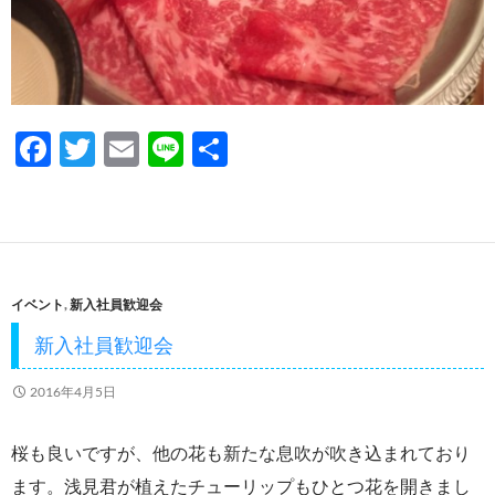
F
T
E
Li
共
ac
w
m
n
有
e
itt
ail
e
b
er
o
イベント
,
新入社員歓迎会
o
新入社員歓迎会
k
2016年4月5日
桜も良いですが、他の花も新たな息吹が吹き込まれており
ます。浅見君が植えたチューリップもひとつ花を開きまし