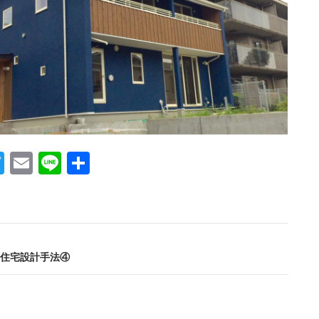
T
E
Li
共
w
m
n
有
itt
ail
e
er
住宅設計手法④