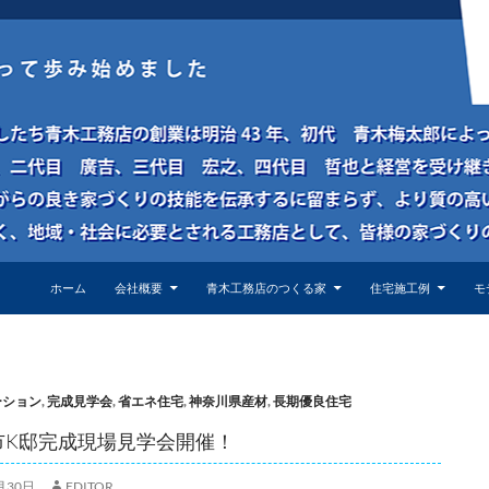
ホーム
会社概要
青木工務店のつくる家
住宅施工例
モ
ーション
,
完成見学会
,
省エネ住宅
,
神奈川県産材
,
長期優良住宅
市K邸完成現場見学会開催！
月30日
EDITOR