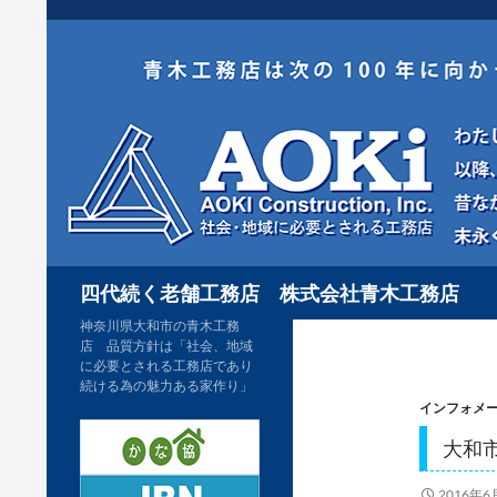
コ
ン
テ
ン
ツ
へ
ス
キ
検
ッ
四代続く老舗工務店 株式会社青木工務店
索
プ
神奈川県大和市の青木工務
店 品質方針は「社会、地域
に必要とされる工務店であり
続ける為の魅力ある家作り」
インフォメ
大和
2016年6