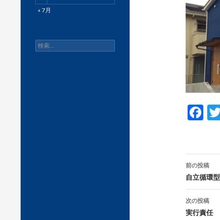
« 7月
検
索:
F
ac
e
b
投
前の投稿
o
稿
自立循環型
o
ナ
次の投稿
k
ビ
実行責任