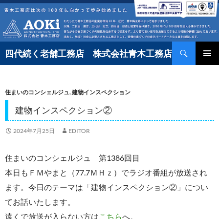
コ
ン
テ
検
ン
四代続く老舗工務店 株式会社青木工務店
索
ツ
へ
住まいのコンシェルジュ
,
建物インスペクション
ス
キ
建物インスペクション②
ッ
2024年7月25日
EDITOR
プ
住まいのコンシェルジュ 第1386回目
本日もＦＭやまと（77.7ＭＨｚ）でラジオ番組が放送され
ます。今日のテーマは「建物インスペクション②」につい
てお話いたします。
遠くで放送が入らない方は
こちら
へ。