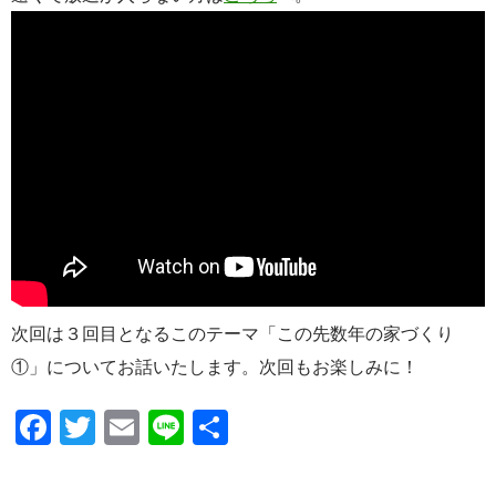
次回は３回目となるこのテーマ「この先数年の家づくり
①」についてお話いたします。次回もお楽しみに！
F
T
E
Li
共
ac
w
m
n
有