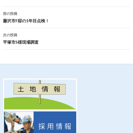
e
itt
ail
e
b
er
投
前の投稿
o
稿
藤沢市F邸の1年目点検！
o
ナ
次の投稿
k
ビ
平塚市S様現場調査
ゲ
ー
シ
ョ
ン