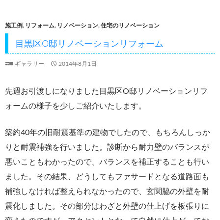
b
er
o
施工例
,
リフォーム
,
リノベーション
,
住宅のリノベーション
o
目黒区O邸リノベーションリフォーム
k
ギャラリー
2014年8月1日
先週お引渡しになりました目黒区O邸リノベーションリフ
ォームの様子を少しご紹介いたします。
築約40年の旧耐震基準の建物でしたので、もちろんしっか
りと耐震補強を行いました。診断から耐力壁のバランスが
悪いこともわかったので、バランスを補正することも行い
ました。その結果、どうしてもファサードとなる道路面も
補強しなければ整えられなかったので、玄関脇の外壁を耐
震化しました。その部分はわざと外壁の仕上げを板張りに