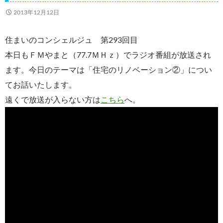
2013年12月12日
住まいのコンシェルジュ 第293回目
本日もＦＭやまと（77.7ＭＨｚ）でラジオ番組が放送され
ます。今日のテーマは「住宅のリノベーション②」につい
てお話いたします。
遠くで放送が入らない方は
こちら
へ。