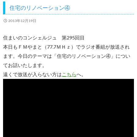
o
住宅のリノベーション④
k
2013年12月19日
住まいのコンシェルジュ 第295回目
本日もＦＭやまと（77.7ＭＨｚ）でラジオ番組が放送され
ます。今日のテーマは「住宅のリノベーション④」につい
てお話いたします。
遠くで放送が入らない方は
こちら
へ。