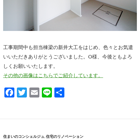
工事期間中も担当棟梁の新井大工をはじめ、色々とお気遣
いいただきありがとうございました。O様、今後ともよろ
しくお願いいたします。
その他の画像はこちらでご紹介しています。
F
T
E
Li
共
ac
w
m
n
有
e
itt
ail
e
b
er
o
住まいのコンシェルジュ
,
住宅のリノベーション