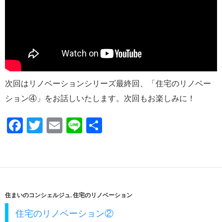
次回はリノベーションシリーズ最終回、「住宅のリノベー
ション④」をお話しいたします。次回もお楽しみに！
F
T
E
Li
共
ac
w
m
n
有
e
itt
ail
e
b
er
o
住まいのコンシェルジュ
,
住宅のリノベーション
o
住宅のリノベーション②
k