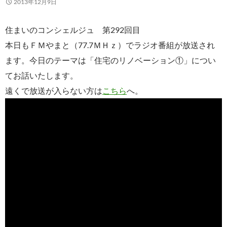
2013年12月9日
住まいのコンシェルジュ 第292回目
本日もＦＭやまと（77.7ＭＨｚ）でラジオ番組が放送され
ます。今日のテーマは「住宅のリノベーション①」につい
てお話いたします。
遠くで放送が入らない方は
こちら
へ。