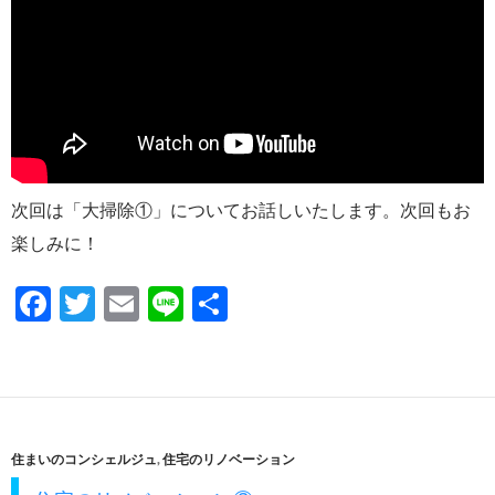
次回は「大掃除①」についてお話しいたします。次回もお
楽しみに！
F
T
E
Li
共
ac
w
m
n
有
e
itt
ail
e
b
er
o
住まいのコンシェルジュ
,
住宅のリノベーション
o