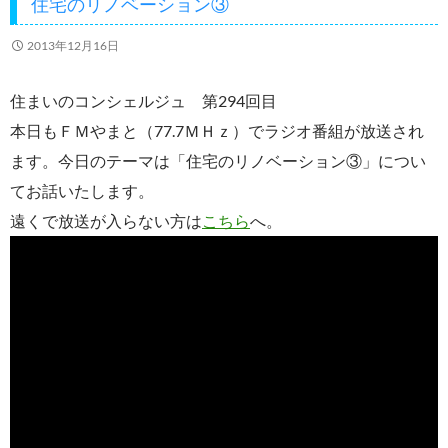
住宅のリノベーション③
k
2013年12月16日
住まいのコンシェルジュ 第294回目
本日もＦＭやまと（77.7ＭＨｚ）でラジオ番組が放送され
ます。今日のテーマは「住宅のリノベーション③」につい
てお話いたします。
遠くで放送が入らない方は
こちら
へ。