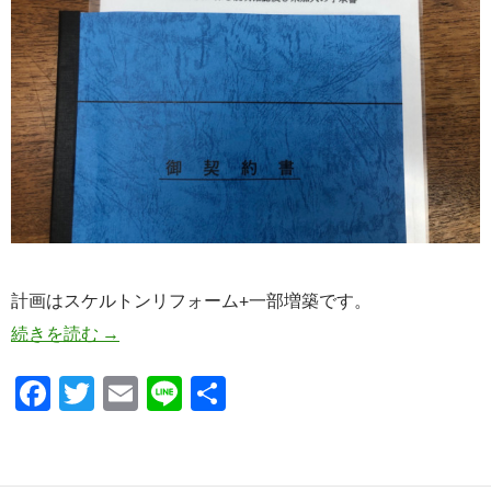
計画はスケルトンリフォーム+一部増築です。
麻生区T邸スケルトンリフォーム御契約！
続きを読む
→
F
T
E
Li
共
ac
w
m
n
有
e
itt
ail
e