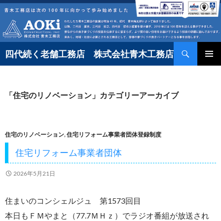
コ
ン
テ
検
ン
四代続く老舗工務店 株式会社青木工務店
索
ツ
へ
「住宅のリノベーション」カテゴリーアーカイブ
ス
キ
ッ
住宅のリノベーション
,
住宅リフォーム事業者団体登録制度
プ
住宅リフォーム事業者団体
2026年5月21日
住まいのコンシェルジュ 第1573回目
本日もＦＭやまと（77.7ＭＨｚ）でラジオ番組が放送され