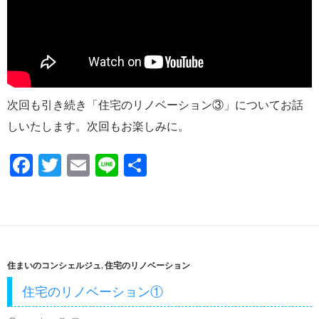
次回も引き続き「住宅のリノベーション③」についてお話
しいたします。次回もお楽しみに。
F
T
E
Li
共
ac
w
m
n
有
e
itt
ail
e
b
er
o
住まいのコンシェルジュ
,
住宅のリノベーション
o
住宅のリノベーション①
k