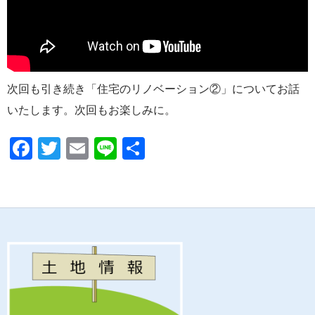
次回も引き続き「住宅のリノベーション②」についてお話
いたします。次回もお楽しみに。
F
T
E
Li
共
ac
w
m
n
有
e
itt
ail
e
b
er
o
o
k