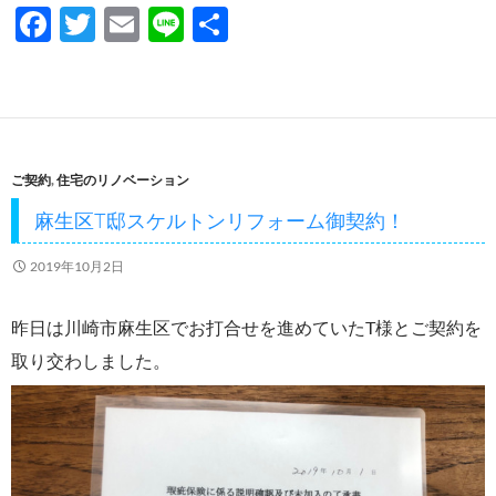
F
T
E
Li
共
ac
w
m
n
有
e
itt
ail
e
b
er
o
ご契約
,
住宅のリノベーション
o
麻生区T邸スケルトンリフォーム御契約！
k
2019年10月2日
昨日は川崎市麻生区でお打合せを進めていたT様とご契約を
取り交わしました。