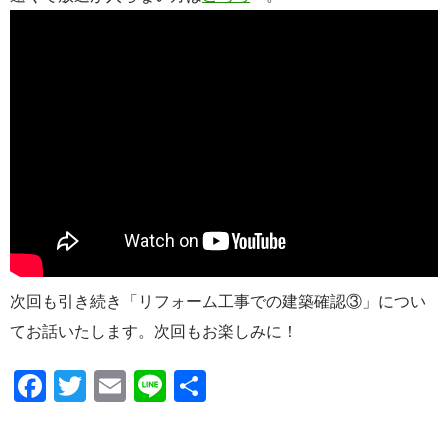
次回も引き続き「リフォーム工事での建築確認③」につい
てお話いたします。次回もお楽しみに！
F
T
E
Li
共
ac
w
m
n
有