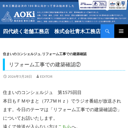
コ
ン
テ
検
ン
四代続く老舗工務店 株式会社青木工務店
索
ツ
へ
住まいのコンシェルジュ
,
リフォーム工事での建築確認
ス
キ
リフォーム工事での建築確認②
ッ
2026年5月28日
EDITOR
プ
住まいのコンシェルジュ 第1575回目
本日もＦＭやまと（77.7ＭＨｚ）でラジオ番組が放送され
ます。今日のテーマは「リフォーム工事での建築確認②」
についてお話いたします。
遠くで放送が入らない方は
こちら
へ。