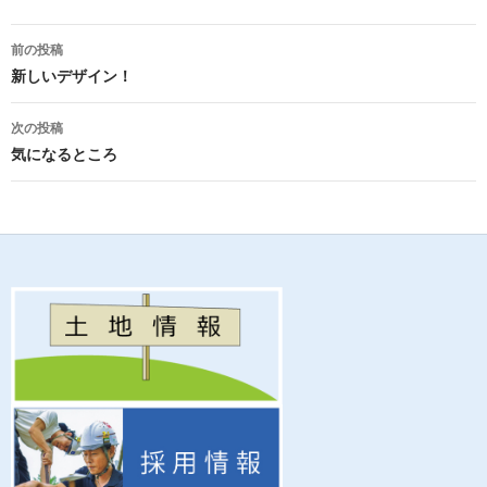
e
itt
ail
e
b
er
投
前の投稿
o
稿
新しいデザイン！
o
ナ
次の投稿
k
ビ
気になるところ
ゲ
ー
シ
ョ
ン