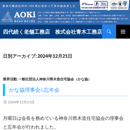
コ
ン
テ
検
ン
四代続く老舗工務店 株式会社青木工務店
索
ツ
へ
日別アーカイブ: 2024年12月21日
ス
キ
ッ
業界活動
,
一般社団法人神奈川県木造住宅協会（かな協）
プ
かな協理事会&忘年会
2024年12月21日
月曜日は会長を務めている神奈川県木造住宅協会の理事会
と忘年会が行われました。