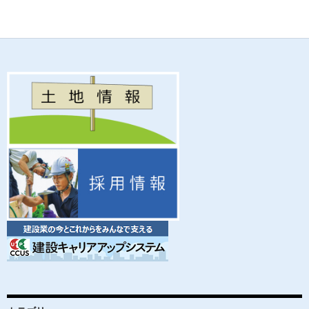
ac
w
m
n
有
e
itt
ail
e
b
er
o
o
k