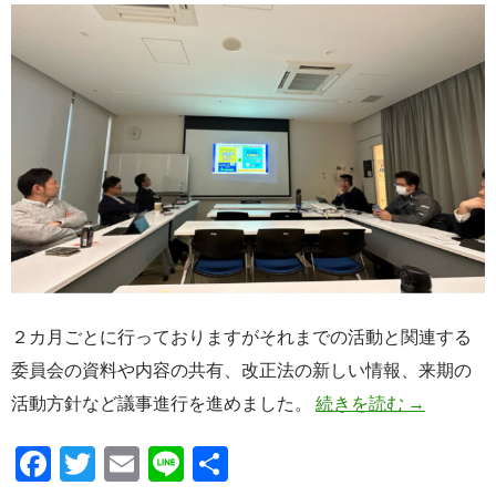
２カ月ごとに行っておりますがそれまでの活動と関連する
委員会の資料や内容の共有、改正法の新しい情報、来期の
かな協理事
活動方針など議事進行を進めました。
続きを読む
→
F
T
E
Li
共