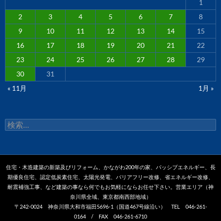
1
2
3
4
5
6
7
8
9
10
11
12
13
14
15
16
17
18
19
20
21
22
23
24
25
26
27
28
29
30
31
« 11月
1月 »
検
索:
住宅・木造建築の新築及びリフォーム、かながわ200年の家、パッシブエネルギー、長
期優良住宅、認定低炭素住宅、太陽光発電、バリアフリー改修、省エネルギー改修、
耐震補強工事、など建築の事なら何でもお気軽にならお任せ下さい。営業エリア（神
奈川県全域、東京都南西部地域）
〒242-0024 神奈川県大和市福田5696-1（国道467号線沿い） TEL 046-261-
0164 / FAX 046-261-6710