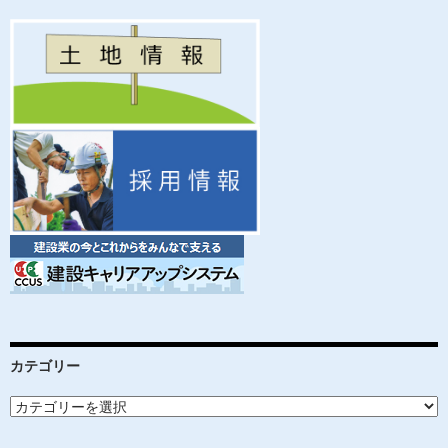
o
o
k
カテゴリー
カ
テ
ゴ