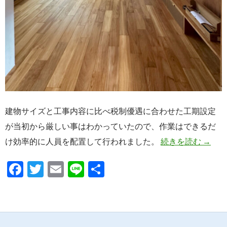
建物サイズと工事内容に比べ税制優遇に合わせた工期設定
が当初から厳しい事はわかっていたので、作業はできるだ
杉並区
け効率的に人員を配置して行われました。
続きを読む
→
F
T
E
Li
共
ac
w
m
n
有
e
itt
ail
e
b
er