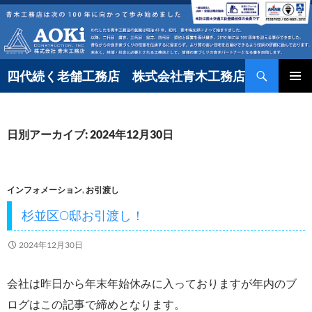
コ
ン
テ
検
ン
四代続く老舗工務店 株式会社青木工務店
索
ツ
へ
日別アーカイブ: 2024年12月30日
ス
キ
ッ
インフォメーション
,
お引渡し
プ
杉並区O邸お引渡し！
2024年12月30日
会社は昨日から年末年始休みに入っておりますが年内のブ
ログはこの記事で締めとなります。