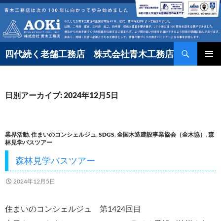
コ
ン
テ
検
ン
四代続く老舗工務店 株式会社青木工務店
索
ツ
へ
日別アーカイブ: 2024年12月5日
ス
キ
ッ
業界活動
,
住まいのコンシェルジュ
,
SDGS
,
全国木造建設事業協会（全木協）
,
森
プ
林見学バスツアー
森林見学バスツアー
2024年12月5日
住まいのコンシェルジュ 第1424回目