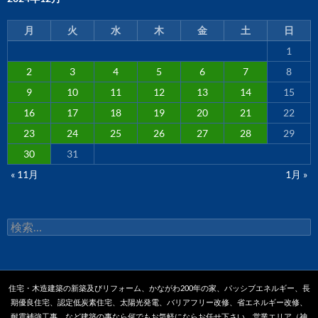
月
火
水
木
金
土
日
1
2
3
4
5
6
7
8
9
10
11
12
13
14
15
16
17
18
19
20
21
22
23
24
25
26
27
28
29
30
31
« 11月
1月 »
検
索:
住宅・木造建築の新築及びリフォーム、かながわ200年の家、パッシブエネルギー、長
期優良住宅、認定低炭素住宅、太陽光発電、バリアフリー改修、省エネルギー改修、
耐震補強工事、など建築の事なら何でもお気軽にならお任せ下さい。営業エリア（神