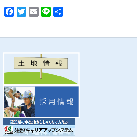
F
T
E
Li
共
ac
w
m
n
有
e
itt
ail
e
b
er
o
o
k