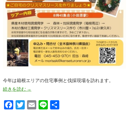
今年は箱根エリアの住宅事例と伐採現場を訪れます。
今年も森林見学バスツアー開催！！
続きを読む
→
F
T
E
Li
共
ac
w
m
n
有
e
itt
ail
e