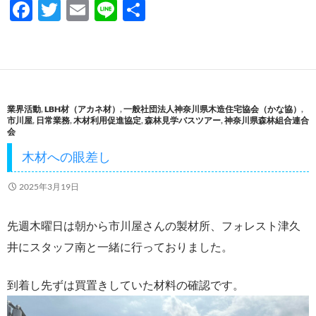
F
T
E
Li
共
ac
w
m
n
有
e
itt
ail
e
b
er
o
業界活動
,
LBH材（アカネ材）
,
一般社団法人神奈川県木造住宅協会（かな協）
,
o
市川屋
,
日常業務
,
木材利用促進協定
,
森林見学バスツアー
,
神奈川県森林組合連合
会
k
木材への眼差し
2025年3月19日
先週木曜日は朝から市川屋さんの製材所、フォレスト津久
井にスタッフ南と一緒に行っておりました。
到着し先ずは買置きしていた材料の確認です。