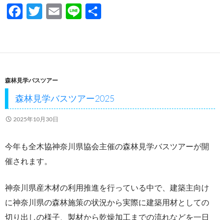
F
T
E
Li
共
ac
w
m
n
有
e
itt
ail
e
b
er
o
森林見学バスツアー
o
森林見学バスツアー2025
k
2025年10月30日
今年も全木協神奈川県協会主催の森林見学バスツアーが開
催されます。
神奈川県産木材の利用推進を行っている中で、建築主向け
に神奈川県の森林施策の状況から実際に建築用材としての
切り出しの様子、製材から乾燥加工までの流れなどを一日