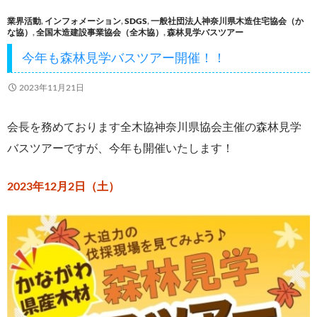
o
業界活動
,
インフォメーション
,
SDGS
,
一般社団法人神奈川県木造住宅協会（か
o
な協）
,
全国木造建設事業協会（全木協）
,
森林見学バスツアー
k
今年も森林見学バスツアー開催！！
2023年11月21日
会長を務めております全木協神奈川県協会主催の森林見学
バスツアーですが、今年も開催いたします！
2023年12月2日（土）