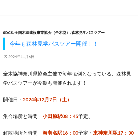
e
itt
ail
e
b
er
o
SDGS
,
全国木造建設事業協会（全木協）
,
森林見学バスツアー
o
今年も森林見学バスツアー開催！！
k
2024年11月6日
全木協神奈川県協会主催で毎年恒例となっている、森林見
学バスツアーが今期も開催されます！
開催日：
2024年12月7日（土）
集合場所と時間
小田原駅08：45
予定、
解散場所と時間
海老名駅16：00
予定・
東神奈川駅17：30