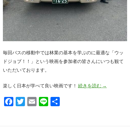
毎回バスの移動中では林業の基本を学ぶのに最適な「ウッ
ドジョブ！！」という映画を参加者の皆さんにいつも観て
いただいております。
森林見学バスツ
楽しく日本が学べて良い映画です！
続きを読む
→
F
T
E
Li
共
ac
w
m
n
有
e
itt
ail
e
b
er