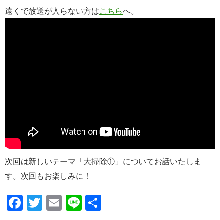
遠くで放送が入らない方は
こちら
へ。
次回は新しいテーマ「大掃除①」についてお話いたしま
す。次回もお楽しみに！
F
T
E
Li
共
ac
w
m
n
有