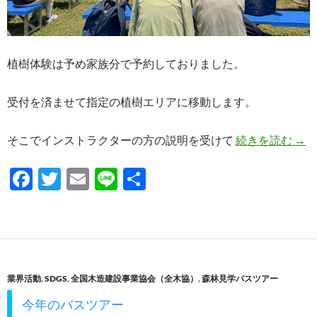
植樹体験は予め家族分で予約しておりました。
受付を済ませて指定の植樹エリアに移動します。
緑の
そこでインストラクターの方の説明を受けて
続きを読む
→
F
T
E
Li
共
ac
w
m
n
有
e
itt
ail
e
b
er
o
業界活動
,
SDGS
,
全国木造建設事業協会（全木協）
,
森林見学バスツアー
o
今年のバスツアー
k