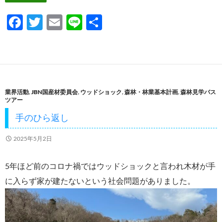
F
T
E
Li
共
ac
w
m
n
有
e
itt
ail
e
b
er
o
業界活動
,
JBN国産材委員会
,
ウッドショック
,
森林・林業基本計画
,
森林見学バス
o
ツアー
k
手のひら返し
2025年5月2日
5年ほど前のコロナ禍ではウッドショックと言われ木材が手
に入らず家が建たないという社会問題がありました。