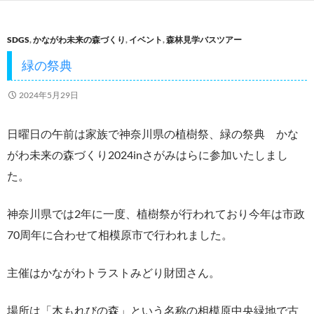
b
er
o
SDGS
,
かながわ未来の森づくり
,
イベント
,
森林見学バスツアー
o
緑の祭典
k
2024年5月29日
日曜日の午前は家族で神奈川県の植樹祭、緑の祭典 かな
がわ未来の森づくり2024inさがみはらに参加いたしまし
た。
神奈川県では2年に一度、植樹祭が行われており今年は市政
70周年に合わせて相模原市で行われました。
主催はかながわトラストみどり財団さん。
場所は「木もれびの森」という名称の相模原中央緑地で古