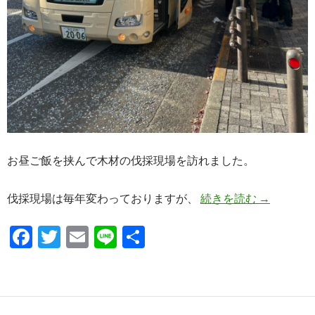
お昼ご飯を挟んで木材の伐採現場を訪れました。
今年のバス
伐採現場は毎年変わっておりますが、
続きを読む
→
F
T
E
Li
共
ac
w
m
n
有
e
itt
ail
e
b
er