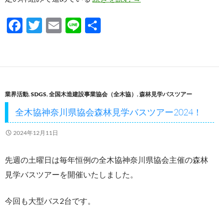
F
T
E
Li
共
ac
w
m
n
有
e
itt
ail
e
b
er
o
業界活動
,
SDGS
,
全国木造建設事業協会（全木協）
,
森林見学バスツアー
o
全木協神奈川県協会森林見学バスツアー2024！
k
2024年12月11日
先週の土曜日は毎年恒例の全木協神奈川県協会主催の森林
見学バスツアーを開催いたしました。
今回も大型バス2台です。