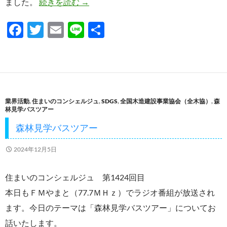
全木協神奈川県協会森林見学バスツアー2
ました。
続きを読む
→
F
T
E
Li
共
ac
w
m
n
有
e
itt
ail
e
b
er
o
業界活動
,
住まいのコンシェルジュ
,
SDGS
,
全国木造建設事業協会（全木協）
,
森
o
林見学バスツアー
k
森林見学バスツアー
2024年12月5日
住まいのコンシェルジュ 第1424回目
本日もＦＭやまと（77.7ＭＨｚ）でラジオ番組が放送され
ます。今日のテーマは「森林見学バスツアー」についてお
話いたします。