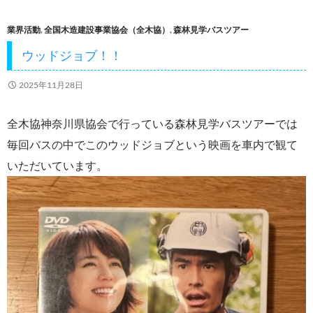
o
業界活動
,
全国木造建設事業協会（全木協）
,
森林見学バスツアー
o
ウッドジョブ！！
k
2025年11月28日
全木協神奈川県協会で行っている森林見学バスツアーでは
毎回バスの中でこのウッドジョブという映画を車内で観て
いただいています。