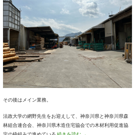
その後はメイン業務。
法政大学の網野先生をお迎えして、神奈川県と神奈川県森
林組合連合会、神奈川県木造住宅協会での木材利用促進協
木材への眼差し
定の枠組みで進めている
続きを読む
→