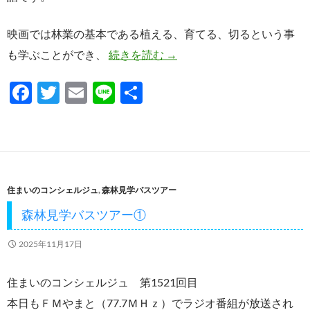
映画では林業の基本である植える、育てる、切るという事
ウッドジョブ！！
も学ぶことができ、
続きを読む
→
F
T
E
Li
共
ac
w
m
n
有
e
itt
ail
e
b
er
o
住まいのコンシェルジュ
,
森林見学バスツアー
o
森林見学バスツアー①
k
2025年11月17日
住まいのコンシェルジュ 第1521回目
本日もＦＭやまと（77.7ＭＨｚ）でラジオ番組が放送され