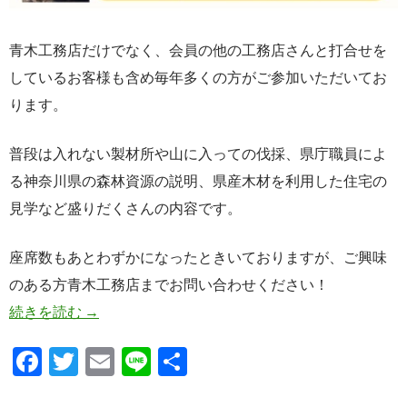
青木工務店だけでなく、会員の他の工務店さんと打合せを
しているお客様も含め毎年多くの方がご参加いただいてお
ります。
普段は入れない製材所や山に入っての伐採、県庁職員によ
る神奈川県の森林資源の説明、県産木材を利用した住宅の
見学など盛りだくさんの内容です。
座席数もあとわずかになったときいておりますが、ご興味
のある方青木工務店までお問い合わせください！
今年も森林見学バスツアー開催！！
続きを読む
→
F
T
E
Li
共
ac
w
m
n
有