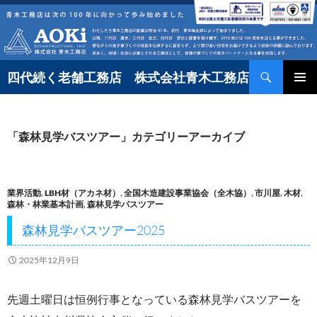
コ
ン
テ
検
ン
四代続く老舗工務店 株式会社青木工務店
索
ツ
へ
「森林見学バスツアー」カテゴリーアーカイブ
ス
キ
ッ
業界活動
,
LBH材（アカネ材）
,
全国木造建設事業協会（全木協）
,
市川屋
,
木材
,
プ
森林・林業基本計画
,
森林見学バスツアー
森林見学バスツアー2025
2025年12月9日
先週土曜日は恒例行事となっている森林見学バスツアーを