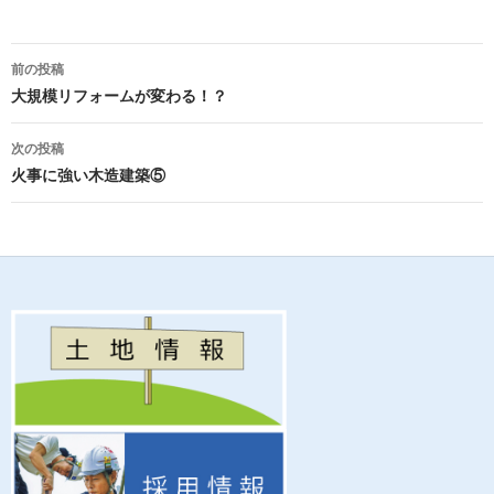
e
itt
ail
e
b
er
投
前の投稿
o
稿
大規模リフォームが変わる！？
o
ナ
次の投稿
k
ビ
火事に強い木造建築⑤
ゲ
ー
シ
ョ
ン