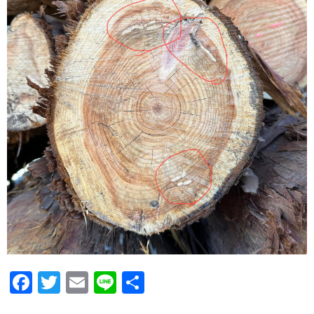
F
T
E
Li
共
ac
w
m
n
有