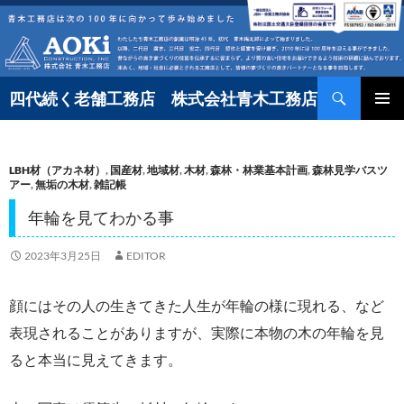
コ
ン
テ
検
ン
四代続く老舗工務店 株式会社青木工務店
索
ツ
へ
LBH材（アカネ材）
,
国産材
,
地域材
,
木材
,
森林・林業基本計画
,
森林見学バスツ
ス
アー
,
無垢の木材
,
雑記帳
キ
年輪を見てわかる事
ッ
プ
2023年3月25日
EDITOR
顔にはその人の生きてきた人生が年輪の様に現れる、など
表現されることがありますが、実際に本物の木の年輪を見
ると本当に見えてきます。