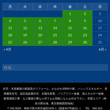
月
火
水
木
金
土
日
1
2
3
4
5
6
7
8
9
10
11
12
13
14
15
16
17
18
19
20
21
22
23
24
25
26
27
28
29
30
31
« 4月
6月 »
検
索:
住宅・木造建築の新築及びリフォーム、かながわ200年の家、パッシブエネルギー、長
期優良住宅、認定低炭素住宅、太陽光発電、バリアフリー改修、省エネルギー改修、
耐震補強工事、など建築の事なら何でもお気軽にならお任せ下さい。営業エリア（神
奈川県全域、東京都南西部地域）
〒242-0024 神奈川県大和市福田5696-1（国道467号線沿い） TEL 046-261-