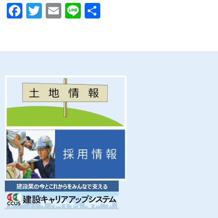
F
T
E
Li
共
ac
w
m
n
有
e
itt
ail
e
b
er
o
o
k