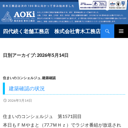
コ
ン
テ
検
ン
四代続く老舗工務店 株式会社青木工務店
索
ツ
へ
日別アーカイブ: 2026年5月14日
ス
キ
ッ
住まいのコンシェルジュ
,
建築確認
プ
建築確認の状況
2026年5月14日
住まいのコンシェルジュ 第1571回目
本日もＦＭやまと（77.7ＭＨｚ）でラジオ番組が放送され