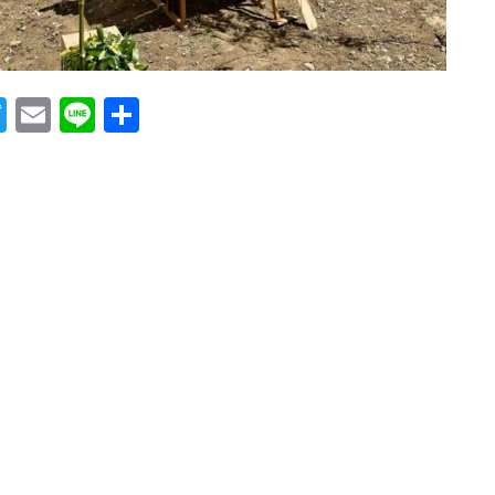
T
E
Li
共
w
m
n
有
itt
ail
e
er