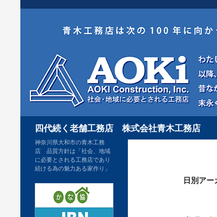
コ
ン
テ
ン
ツ
へ
ス
キ
検
ッ
四代続く老舗工務店 株式会社青木工務店
索
プ
神奈川県大和市の青木工務
店 品質方針は「社会、地域
に必要とされる工務店であり
続ける為の魅力ある家作り」
日別アーカ