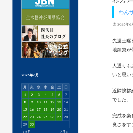
インフォメ
わん
2026年6
先週土曜
地鎮祭が
人通りも
いと思い
2026年6月
月
火
水
木
金
土
日
近隣挨拶
1
2
3
4
5
6
7
でした。
8
9
10
11
12
13
14
15
16
17
18
19
20
21
完成を楽
22
23
24
25
26
27
28
良さをす
29
30
« 5月
7月 »