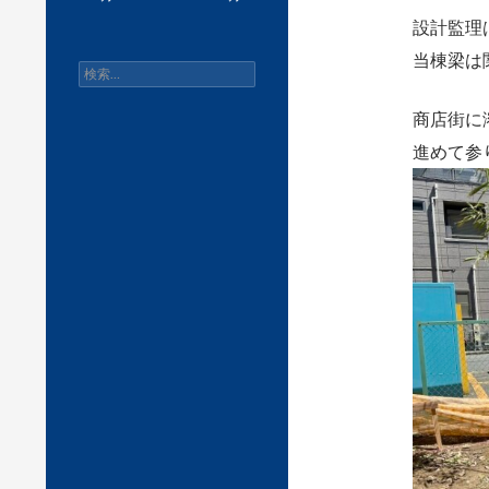
設計監理
当棟梁は
検
索:
商店街に
進めて参