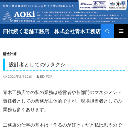
コ
ン
テ
検
ン
四代続く老舗工務店 株式会社青木工務店
索
ツ
へ
構造計算
ス
キ
設計者としてのワタクシ
ッ
2021年2月12日
EDITOR
プ
青木工務店での私の業務は経営者や各部門のマネジメント
責任者としての業務が主体的ですが、現場担当者としての
業務も多くあります。
工務店の仕事の基本は「作るのが好き」だと私は思うので