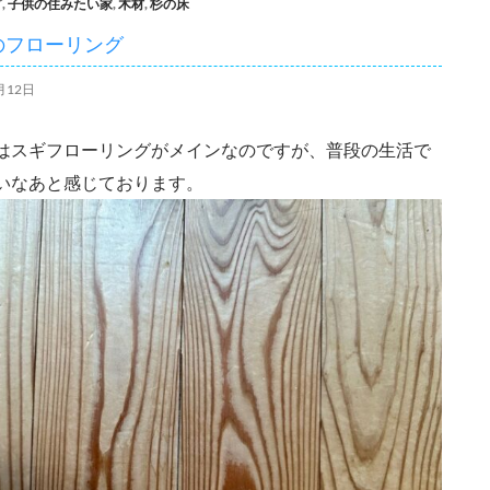
グ
,
子供の住みたい家
,
木材
,
杉の床
のフローリング
月12日
はスギフローリングがメインなのですが、普段の生活で
いなあと感じております。