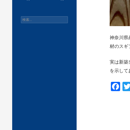
検
索:
神奈川県
材のスギ
実は新築
を示して
F
ac
e
b
o