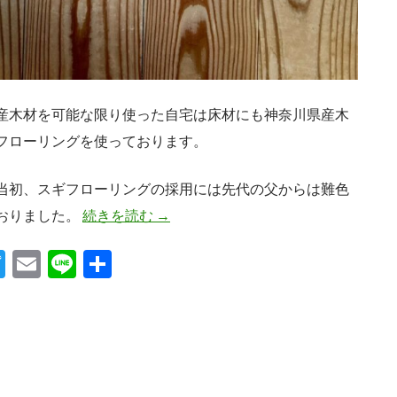
産木材を可能な限り使った自宅は床材にも神奈川県産木
フローリングを使っております。
当初、スギフローリングの採用には先代の父からは難色
スギのフローリング
おりました。
続きを読む
→
T
E
Li
共
w
m
n
有
itt
ail
e
er