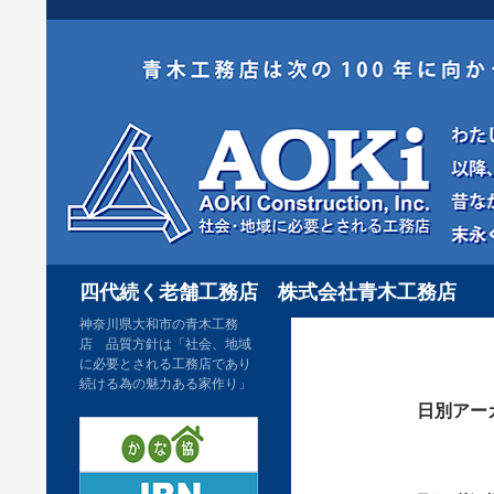
コ
ン
テ
ン
ツ
へ
ス
キ
検
ッ
四代続く老舗工務店 株式会社青木工務店
索
プ
神奈川県大和市の青木工務
店 品質方針は「社会、地域
に必要とされる工務店であり
続ける為の魅力ある家作り」
日別アーカ