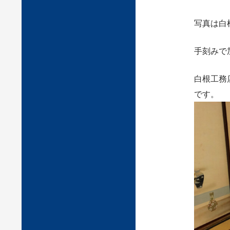
写真は白
手刻みで
白根工務
です。