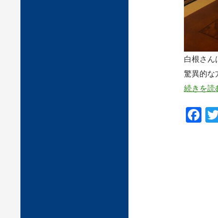
白根さん
驚異的な
続きを読
F
ac
e
b
o
o
k