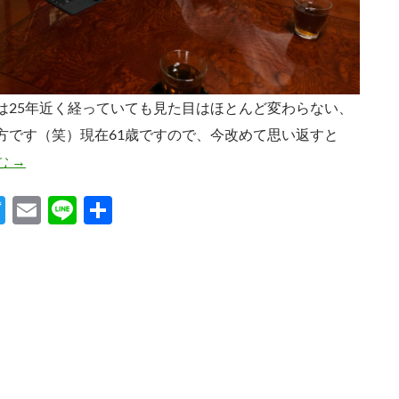
は25年近く経っていても見た目はほとんど変わらない、
方です（笑）現在61歳ですので、今改めて思い返すと
大工の血と誇り
む
→
T
E
Li
共
w
m
n
有
itt
ail
e
er