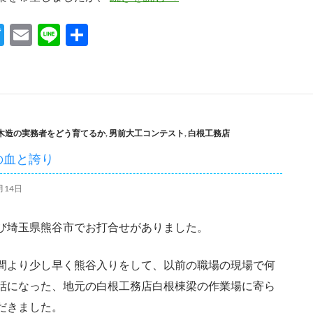
T
E
Li
共
w
m
n
有
itt
ail
e
er
木造の実務者をどう育てるか
,
男前大工コンテスト
,
白根工務店
の血と誇り
月14日
び埼玉県熊谷市でお打合せがありました。
間より少し早く熊谷入りをして、以前の職場の現場で何
話になった、地元の白根工務店白根棟梁の作業場に寄ら
だきました。