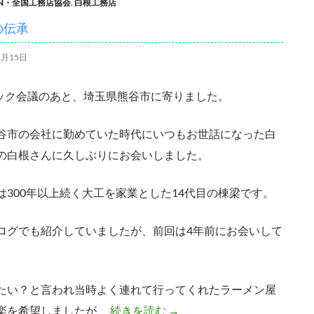
BN・全国工務店協会
,
白根工務店
の伝承
1月15日
ロック会議のあと、埼玉県熊谷市に寄りました。
谷市の会社に勤めていた時代にいつもお世話になった白
の白根さんに久しぶりにお会いしました。
は300年以上続く大工を家業とした14代目の棟梁です。
ログでも紹介していましたが、前回は4年前にお会いして
たい？と言われ当時よく連れて行ってくれたラーメン屋
技能の伝承
楽を希望しましたが、
続きを読む
→