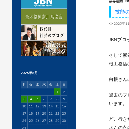
業界活動
,
J
技能
2025年1
JBNブ
そして熊
根工務店
2026年8月
白根さん
月
火
水
木
金
土
日
1
2
過去のブ
3
4
5
6
7
8
9
います。
10
11
12
13
14
15
16
17
18
19
20
21
22
23
どこ行き
24
25
26
27
28
29
30
さんの永
31