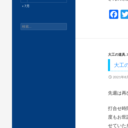
« 7月
F
ac
検
e
索:
b
o
大工の道具
,
o
大工
k
2021年8
先週は再
打合せ時
度もお世
せていた