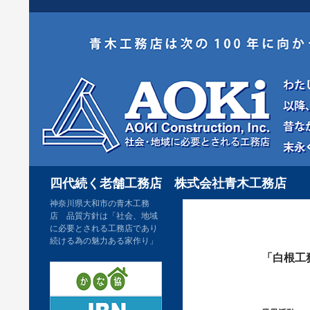
コ
ン
テ
ン
ツ
へ
ス
キ
検
ッ
四代続く老舗工務店 株式会社青木工務店
索
プ
神奈川県大和市の青木工務
店 品質方針は「社会、地域
に必要とされる工務店であり
続ける為の魅力ある家作り」
「白根工