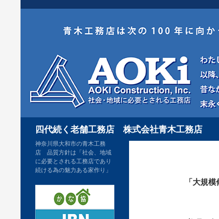
コ
ン
テ
ン
ツ
へ
ス
キ
検
ッ
四代続く老舗工務店 株式会社青木工務店
索
プ
神奈川県大和市の青木工務
店 品質方針は「社会、地域
に必要とされる工務店であり
続ける為の魅力ある家作り」
「大規模