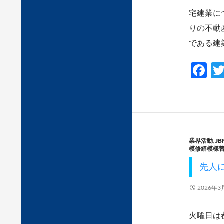
宅建業に
りの不動
である建
F
ac
e
b
o
業界活動
,
J
o
模修繕模様
k
先人
2026年3
火曜日は