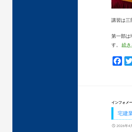
講習は三
第一部は
す。
続き
F
ac
e
b
o
インフォメ
o
宅建
k
2026年4