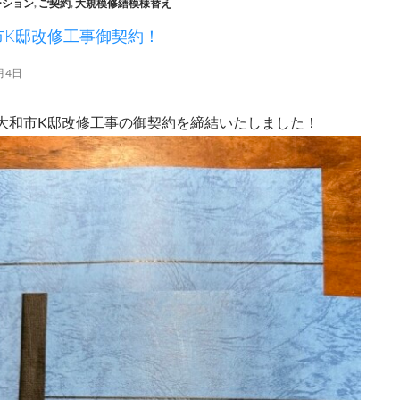
ーション
,
ご契約
,
大規模修繕模様替え
市K邸改修工事御契約！
月4日
大和市K邸改修工事の御契約を締結いたしました！