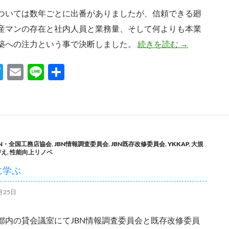
ついては数年ごとに出番がありましたが、信頼できる廻
産マンの存在と社内人員と業務量、そして何よりも本業
宅建業廃業の
築への注力という事で決断しました。
続きを読む
→
T
E
Li
共
w
m
n
有
itt
ail
e
er
BN・全国工務店協会
,
JBN情報調査委員会
,
JBN既存改修委員会
,
YKKAP
,
大規
替え
,
性能向上リノベ
に学ぶ
月25日
都内の貸会議室にてJBN情報調査委員会と既存改修委員