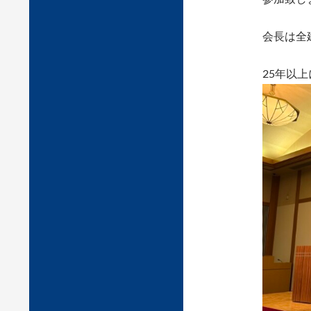
会長は全
25年以