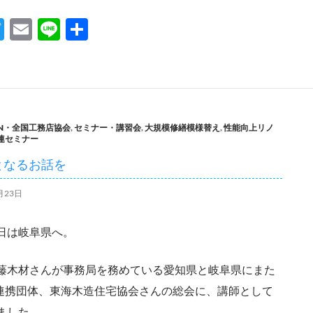
T
E
Li
共
w
m
n
有
itt
ail
e
er
BN・全国工務店協会
,
セミナー・講習会
,
大規模修繕模様替え
,
性能向上リノ
連セミナー
となるお話を
月23日
日は岐阜県へ。
藤木材さんが事務局を務めている愛知県と岐阜県にまた
N連携団体、東海木造住宅協会さんの総会に、講師として
ました。