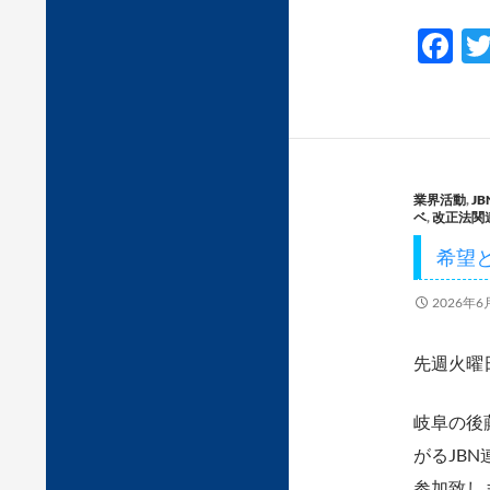
F
ac
e
b
o
業界活動
,
J
o
ベ
,
改正法関
k
希望
2026年6
先週火曜
岐阜の後
がるJB
参加致し