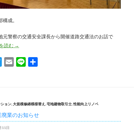
部構成。
地元警察の交通安全課長から開催道路交通法のお話で
希望となるお話を
を読む
→
T
E
Li
共
w
m
n
有
itt
ail
e
er
ーション
,
大規模修繕模様替え
,
宅地建物取引士
,
性能向上リノベ
業廃業のお知らせ
月11日