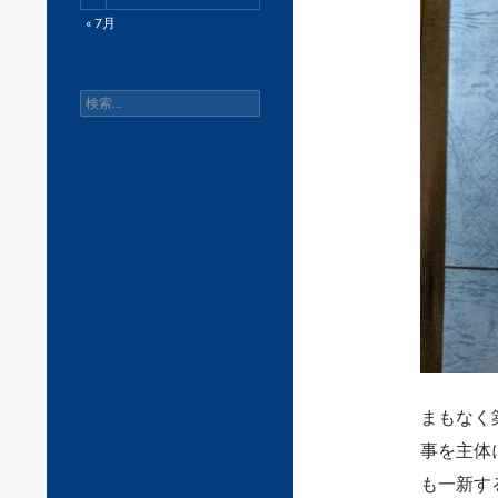
« 7月
検
索:
まもなく
事を主体
も一新す