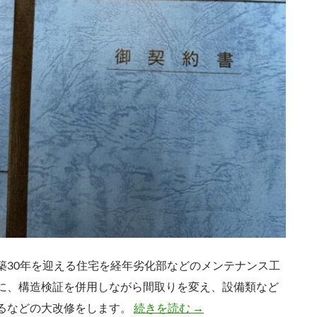
築30年を迎える住宅を経年劣化部などのメンテナンス工
に、構造検証を併用しながら間取りを変え、設備類など
大和市K邸改修工事御契
るなどの大改修をします。
続きを読む
→