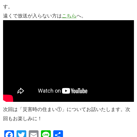
す。
遠くで放送が入らない方は
こちら
へ。
次回は「災害時の住まい①」についてお話いたします。次
回もお楽しみに！
F
T
E
Li
共