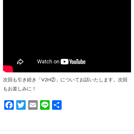
次回も引き続き「V2H②」についてお話いたします。次回
もお楽しみに！
F
T
E
Li
共
ac
w
m
n
有
e
itt
ail
e
b
er