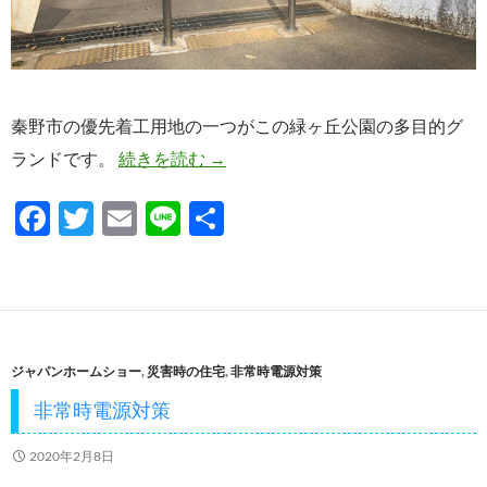
秦野市の優先着工用地の一つがこの緑ヶ丘公園の多目的グ
神奈川県の業務委託事業
ランドです。
続きを読む
→
F
T
E
Li
共
ac
w
m
n
有
e
itt
ail
e
b
er
o
ジャパンホームショー
,
災害時の住宅
,
非常時電源対策
o
非常時電源対策
k
2020年2月8日