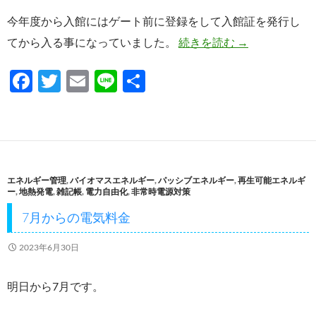
今年度から入館にはゲート前に登録をして入館証を発行し
令和7年度神奈
てから入る事になっていました。
続きを読む
→
F
T
E
Li
共
ac
w
m
n
有
e
itt
ail
e
b
er
o
エネルギー管理
,
バイオマスエネルギー
,
パッシブエネルギー
,
再生可能エネルギ
o
ー
,
地熱発電
,
雑記帳
,
電力自由化
,
非常時電源対策
k
7月からの電気料金
2023年6月30日
明日から7月です。