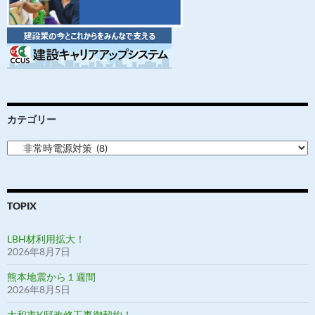
カテゴリー
カ
テ
ゴ
リ
ー
TOPIX
LBH材利用拡大！
2026年8月7日
熊本地震から１週間
2026年8月5日
大和市K邸改修工事御契約！