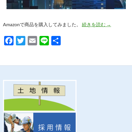
非常時電源
Amazonで商品を購入してみました。
続きを読む
→
F
T
E
Li
共
ac
w
m
n
有
e
itt
ail
e
b
er
o
o
k