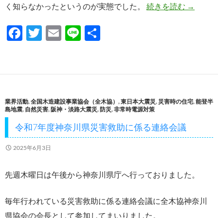
富士山噴
く知らなかったというのが実態でした。
続きを読む
→
F
T
E
Li
共
ac
w
m
n
有
e
itt
ail
e
b
er
o
業界活動
,
全国木造建設事業協会（全木協）
,
東日本大震災
,
災害時の住宅
,
能登半
o
島地震
,
自然災害
,
阪神・淡路大震災
,
防災
,
非常時電源対策
k
令和7年度神奈川県災害救助に係る連絡会議
2025年6月3日
先週木曜日は午後から神奈川県庁へ行っておりました。
毎年行われている災害救助に係る連絡会議に全木協神奈川
県協会の会長として参加してまいりました。