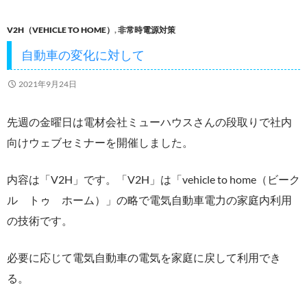
o
V2H（VEHICLE TO HOME）
,
非常時電源対策
o
自動車の変化に対して
k
2021年9月24日
先週の金曜日は電材会社ミューハウスさんの段取りで社内
向けウェブセミナーを開催しました。
内容は「V2H」です。「V2H」は「vehicle to home（ビーク
ル トゥ ホーム）」の略で電気自動車電力の家庭内利用
の技術です。
必要に応じて電気自動車の電気を家庭に戻して利用でき
る。