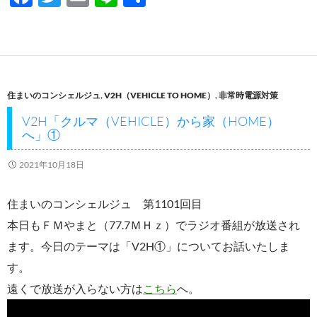
ac
w
m
n
有
e
itt
ail
e
b
er
o
住まいのコンシェルジュ
,
V2H（VEHICLE TO HOME）
,
非常時電源対策
o
V2H「クルマ（VEHICLE）から家（HOME）
k
へ」①
2021年10月18日
住まいのコンシェルジュ 第1101回目
本日もＦＭやまと（77.7ＭＨｚ）でラジオ番組が放送され
ます。今日のテーマは「V2H①」についてお話いたしま
す。
遠くで放送が入らない方は
こちら
へ。