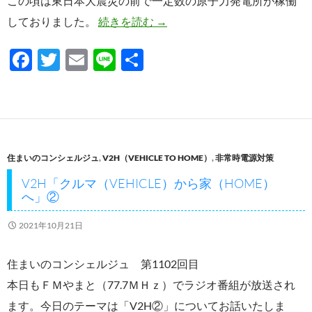
この頃は東日本大震災の前で一定数の原子力発電所が稼働
7月からの電気料金
しておりました。
続きを読む
→
F
T
E
Li
共
ac
w
m
n
有
e
itt
ail
e
b
er
o
住まいのコンシェルジュ
,
V2H（VEHICLE TO HOME）
,
非常時電源対策
o
V2H「クルマ（VEHICLE）から家（HOME）
k
へ」②
2021年10月21日
住まいのコンシェルジュ 第1102回目
本日もＦＭやまと（77.7ＭＨｚ）でラジオ番組が放送され
ます。今日のテーマは「V2H②」についてお話いたしま