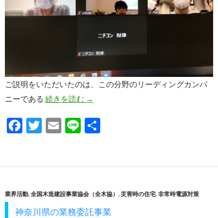
ご説明をいただいたのは、この分野のリーディングカンパ
自動車の変化に対して
ニーである
続きを読む
→
F
T
E
Li
共
ac
w
m
n
有
e
itt
ail
e
b
er
o
業界活動
,
全国木造建設事業協会（全木協）
,
災害時の住宅
,
非常時電源対策
o
神奈川県の業務委託事業